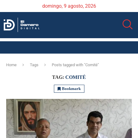
domingo, 9 agosto, 2026
Home
Tags
Posts tagged with "Comité"
TAG:
COMITÉ
Bookmark