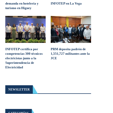
demanda en hotelería y
INFOTEP en La Vega
turismo en Higuey
INFOTEP certifica por
PRM deposita padrón de
competencias 300 técnicos
1,551,727 militantes ante la
electricistas junto a la
JCE
Superintendencia de
Electricidad
NEWSLETTER