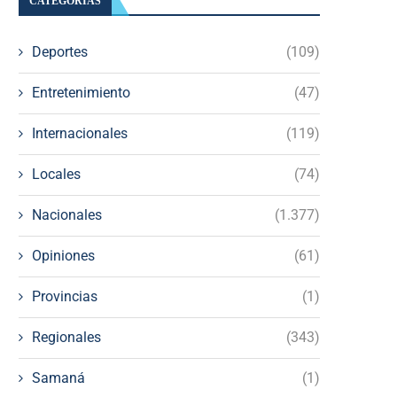
CATEGORÍAS
Deportes
(109)
Entretenimiento
(47)
Internacionales
(119)
Locales
(74)
Nacionales
(1.377)
Opiniones
(61)
Provincias
(1)
Regionales
(343)
Samaná
(1)