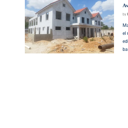
Av
by
Ma
el
ed
ba