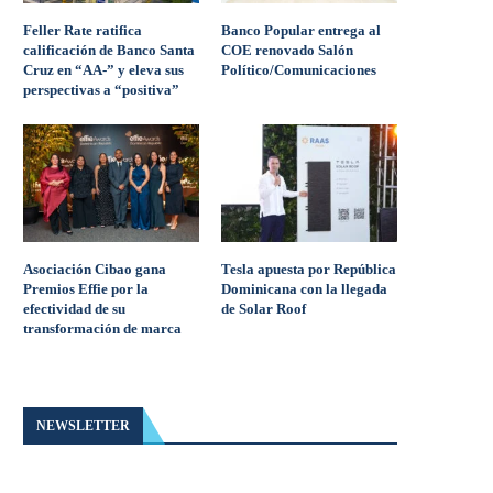
Feller Rate ratifica
Banco Popular entrega al
calificación de Banco Santa
COE renovado Salón
Cruz en “AA-” y eleva sus
Político/Comunicaciones
perspectivas a “positiva”
Asociación Cibao gana
Tesla apuesta por República
Premios Effie por la
Dominicana con la llegada
efectividad de su
de Solar Roof
transformación de marca
NEWSLETTER