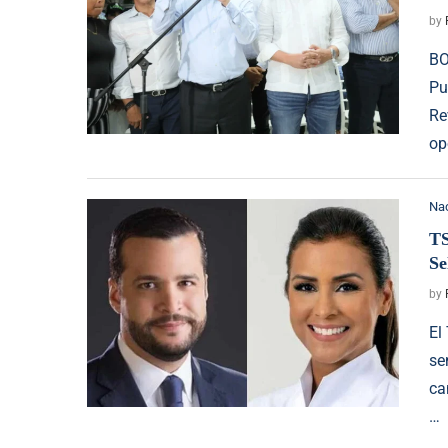
by
BO
Pu
Re
op
Na
TS
Se
by
El
se
ca
…