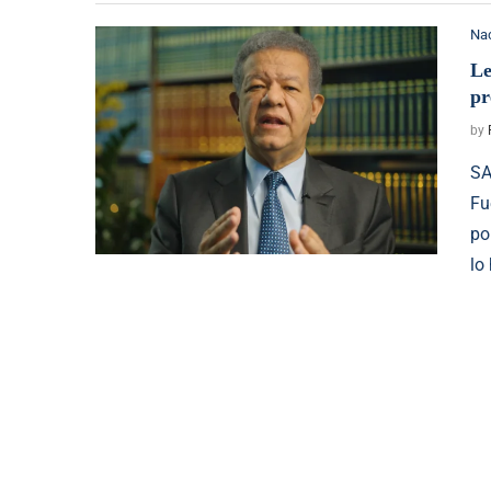
Na
Le
pr
by
SA
Fu
po
lo