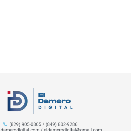
(829) 905-0805 / (849) 802-9286
ldamerodigital.com / eldamerodigital@gmail.com