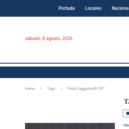
Portada
Locales
Naciona
sábado, 8 agosto, 2026
Home
Tags
Posts tagged with "FP"
T
Na