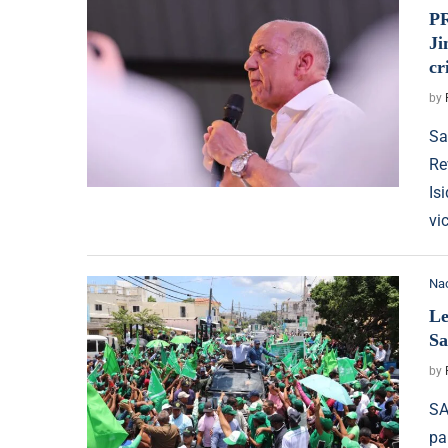
PR
Ji
cr
by
Sa
Re
Is
vi
Na
Le
Sa
by
SA
pa