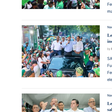
Fe
ma
Na
Le
in
by
SA
Fu
Fe
el
Na
Le
sa