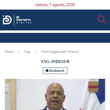
viernes, 7 agosto, 2026
Home
Tags
Posts tagged with "Indesur"
TAG:
INDESUR
Bookmark