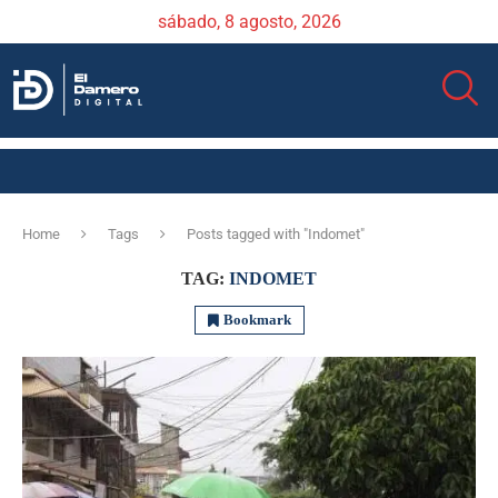
sábado, 8 agosto, 2026
Home
Tags
Posts tagged with "Indomet"
TAG:
INDOMET
Bookmark