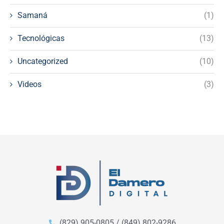
Samaná
(1)
Tecnológicas
(13)
Uncategorized
(10)
Videos
(3)
(829) 905-0805 / (849) 802-9286