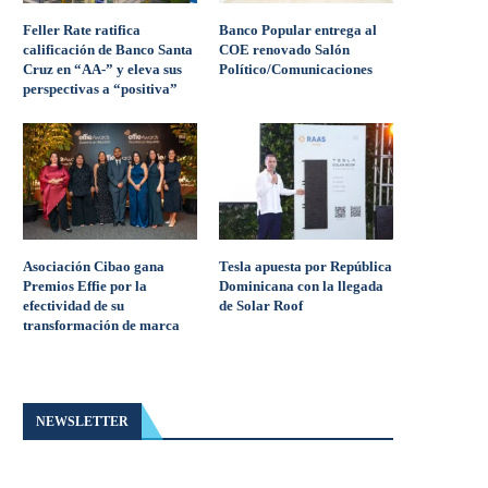
Feller Rate ratifica
Banco Popular entrega al
calificación de Banco Santa
COE renovado Salón
Cruz en “AA-” y eleva sus
Político/Comunicaciones
perspectivas a “positiva”
Asociación Cibao gana
Tesla apuesta por República
Premios Effie por la
Dominicana con la llegada
efectividad de su
de Solar Roof
transformación de marca
NEWSLETTER