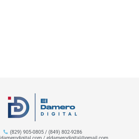
(829) 905-0805 / (849) 802-9286
ldamerodigital.com / eldamerodigital@gmail.com