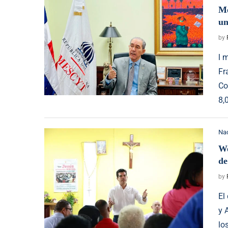
Me
un
by
l 
Fr
Co
8,
Na
We
de
by
El
y 
lo