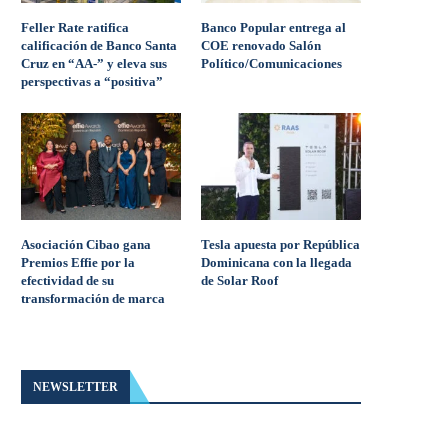
Feller Rate ratifica
Banco Popular entrega al
calificación de Banco Santa
COE renovado Salón
Cruz en “AA-” y eleva sus
Político/Comunicaciones
perspectivas a “positiva”
Asociación Cibao gana
Tesla apuesta por República
Premios Effie por la
Dominicana con la llegada
efectividad de su
de Solar Roof
transformación de marca
NEWSLETTER