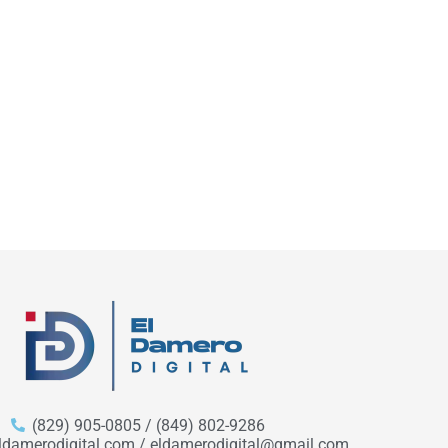
(829) 905-0805 / (849) 802-9286
ldamerodigital.com / eldamerodigital@gmail.com