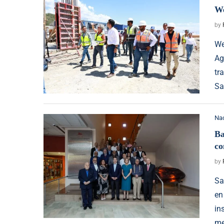
We
by
We
Ag
tr
Sa
Na
Ba
co
by
Sa
en
in
me