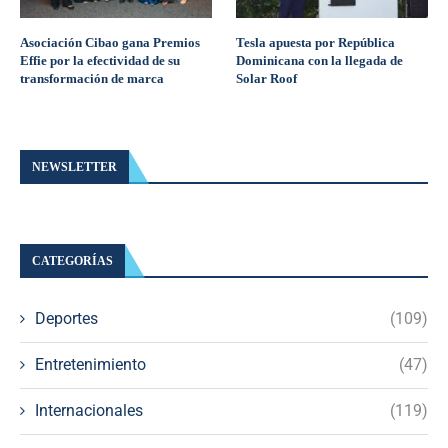
Asociación Cibao gana Premios
Tesla apuesta por República
Effie por la efectividad de su
Dominicana con la llegada de
transformación de marca
Solar Roof
NEWSLETTER
CATEGORÍAS
Deportes
(109)
Entretenimiento
(47)
Internacionales
(119)