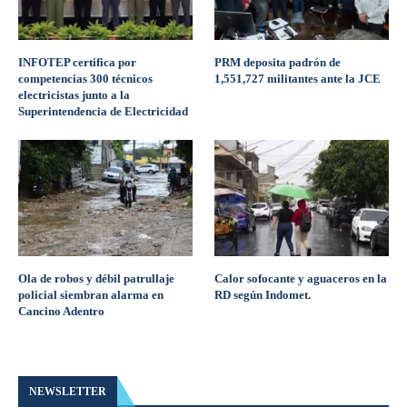
INFOTEP certifica por
PRM deposita padrón de
competencias 300 técnicos
1,551,727 militantes ante la JCE
electricistas junto a la
Superintendencia de Electricidad
Ola de robos y débil patrullaje
Calor sofocante y aguaceros en la
policial siembran alarma en
RD según Indomet.
Cancino Adentro
NEWSLETTER