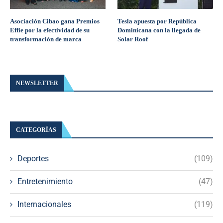
Asociación Cibao gana Premios
Tesla apuesta por República
Effie por la efectividad de su
Dominicana con la llegada de
transformación de marca
Solar Roof
NEWSLETTER
CATEGORÍAS
Deportes
(109)
Entretenimiento
(47)
Internacionales
(119)