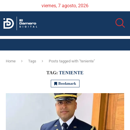
viernes, 7 agosto, 2026
Home
Tags
Posts tagged with "teniente"
TAG:
TENIENTE
Bookmark