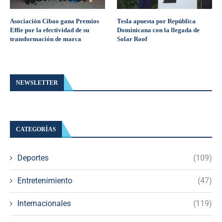
Asociación Cibao gana Premios
Tesla apuesta por República
Effie por la efectividad de su
Dominicana con la llegada de
transformación de marca
Solar Roof
NEWSLETTER
CATEGORÍAS
Deportes
(109)
Entretenimiento
(47)
Internacionales
(119)