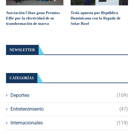
Asociación Cibao gana Premios
Tesla apuesta por República
Effie por la efectividad de su
Dominicana con la llegada de
transformación de marca
Solar Roof
NEWSLETTER
CATEGORÍAS
Deportes
(109)
Entretenimiento
(47)
Internacionales
(119)