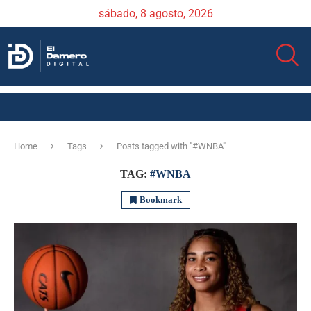
sábado, 8 agosto, 2026
Home
Tags
Posts tagged with "#WNBA"
TAG:
#WNBA
Bookmark