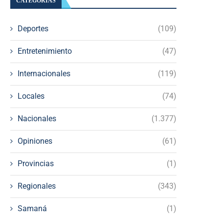
CATEGORÍAS
Deportes
(109)
Entretenimiento
(47)
Internacionales
(119)
Locales
(74)
Nacionales
(1.377)
Opiniones
(61)
Provincias
(1)
Regionales
(343)
Samaná
(1)