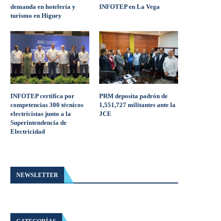
demanda en hotelería y
INFOTEP en La Vega
turismo en Higuey
INFOTEP certifica por
PRM deposita padrón de
competencias 300 técnicos
1,551,727 militantes ante la
electricistas junto a la
JCE
Superintendencia de
Electricidad
NEWSLETTER