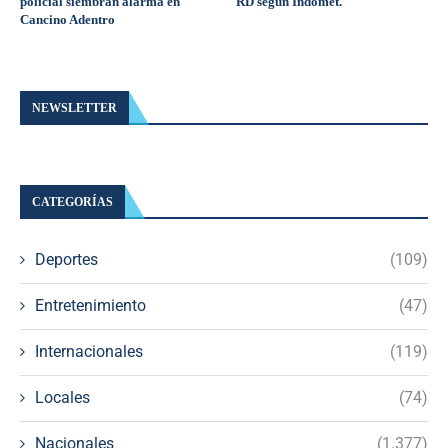
policial siembran alarma en
RD según Indomet.
Cancino Adentro
NEWSLETTER
CATEGORÍAS
Deportes
(109)
Entretenimiento
(47)
Internacionales
(119)
Locales
(74)
Nacionales
(1.377)