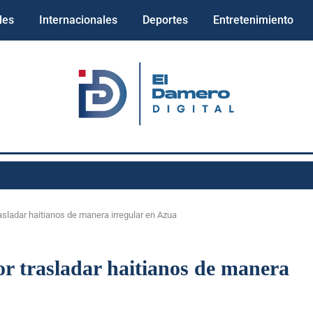
les
Internacionales
Deportes
Entretenimiento
asladar haitianos de manera irregular en Azua
or trasladar haitianos de manera