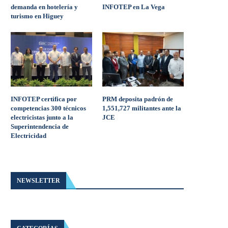
demanda en hotelería y
INFOTEP en La Vega
turismo en Higuey
INFOTEP certifica por
PRM deposita padrón de
competencias 300 técnicos
1,551,727 militantes ante la
electricistas junto a la
JCE
Superintendencia de
Electricidad
NEWSLETTER