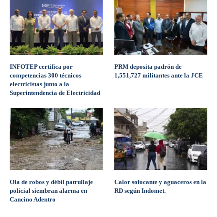
INFOTEP certifica por
PRM deposita padrón de
competencias 300 técnicos
1,551,727 militantes ante la JCE
electricistas junto a la
Superintendencia de Electricidad
Ola de robos y débil patrullaje
Calor sofocante y aguaceros en la
policial siembran alarma en
RD según Indomet.
Cancino Adentro