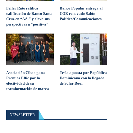
Feller Rate ratifica
Banco Popular entrega al
calificación de Banco Santa
COE renovado Salón
Cruz en “AA-” y eleva sus
Político/Comunicaciones
perspectivas a “positiva”
Asociación Cibao gana
Tesla apuesta por República
Premios Effie por la
Dominicana con la llegada
efectividad de su
de Solar Roof
transformación de marca
NEWSLETTER