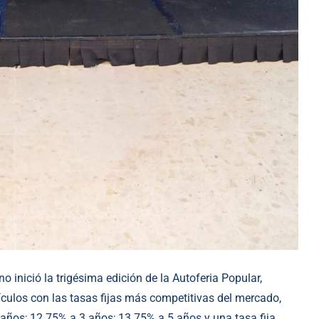
inició la trigésima edición de la Autoferia Popular,
hículos con las tasas fijas más competitivas del mercado,
años; 12.75% a 3 años; 13.75% a 5 años y una tasa fija