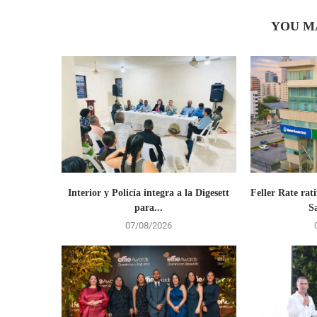
YOU M
Interior y Policía integra a la Digesett
Feller Rate rati
para...
S
07/08/2026