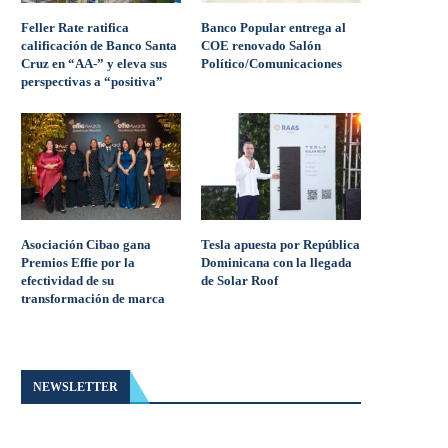
Feller Rate ratifica
Banco Popular entrega al
calificación de Banco Santa
COE renovado Salón
Cruz en “AA-” y eleva sus
Político/Comunicaciones
perspectivas a “positiva”
Asociación Cibao gana
Tesla apuesta por República
Premios Effie por la
Dominicana con la llegada
efectividad de su
de Solar Roof
transformación de marca
NEWSLETTER