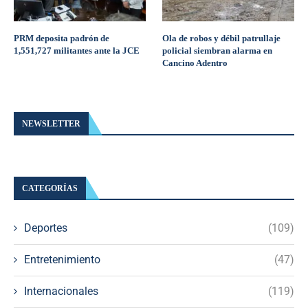
PRM deposita padrón de
Ola de robos y débil patrullaje
1,551,727 militantes ante la JCE
policial siembran alarma en
Cancino Adentro
NEWSLETTER
CATEGORÍAS
Deportes
(109)
Entretenimiento
(47)
Internacionales
(119)