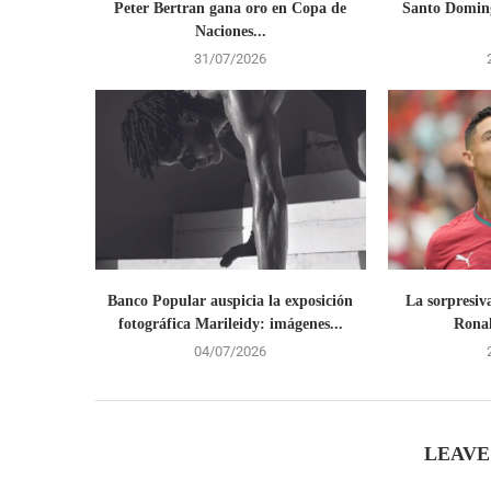
Peter Bertran gana oro en Copa de
Santo Doming
Naciones...
31/07/2026
Banco Popular auspicia la exposición
La sorpresiv
fotográfica Marileidy: imágenes...
Ronal
04/07/2026
LEAVE