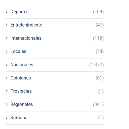
Deportes
(109)
Entretenimiento
(47)
Internacionales
(119)
Locales
(74)
Nacionales
(1.377)
Opiniones
(61)
Provincias
(1)
Regionales
(341)
Samaná
(1)