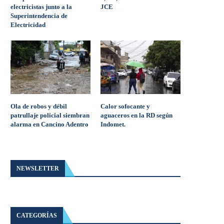
electricistas junto a la
JCE
Superintendencia de
Electricidad
Ola de robos y débil
Calor sofocante y
patrullaje policial siembran
aguaceros en la RD según
alarma en Cancino Adentro
Indomet.
NEWSLETTER
CATEGORÍAS