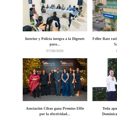
Interior y Policía integra a la Digesett
Feller Rate rati
para...
S
07/08/2026
Asociación Cibao gana Premios Effie
Tesla ap
por la efectividad...
Dominican