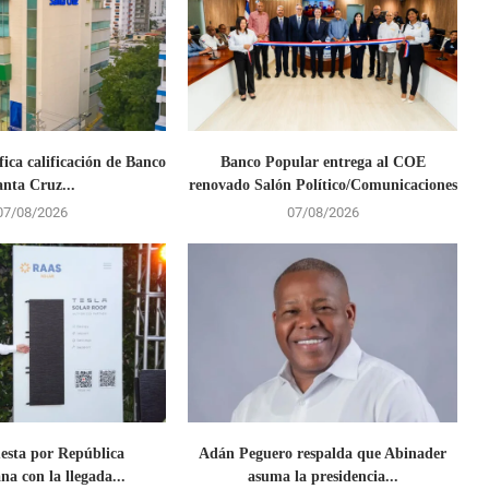
fica calificación de Banco
Banco Popular entrega al COE
anta Cruz...
renovado Salón Político/Comunicaciones
07/08/2026
07/08/2026
uesta por República
Adán Peguero respalda que Abinader
a con la llegada...
asuma la presidencia...