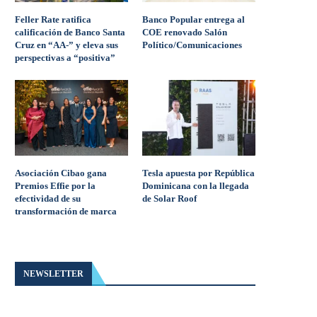
Feller Rate ratifica
Banco Popular entrega al
calificación de Banco Santa
COE renovado Salón
Cruz en “AA-” y eleva sus
Político/Comunicaciones
perspectivas a “positiva”
Asociación Cibao gana
Tesla apuesta por República
Premios Effie por la
Dominicana con la llegada
efectividad de su
de Solar Roof
transformación de marca
NEWSLETTER