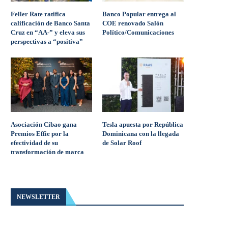
Feller Rate ratifica
Banco Popular entrega al
calificación de Banco Santa
COE renovado Salón
Cruz en “AA-” y eleva sus
Político/Comunicaciones
perspectivas a “positiva”
Asociación Cibao gana
Tesla apuesta por República
Premios Effie por la
Dominicana con la llegada
efectividad de su
de Solar Roof
transformación de marca
NEWSLETTER