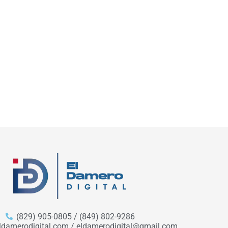
(829) 905-0805 / (849) 802-9286
ldamerodigital.com / eldamerodigital@gmail.com