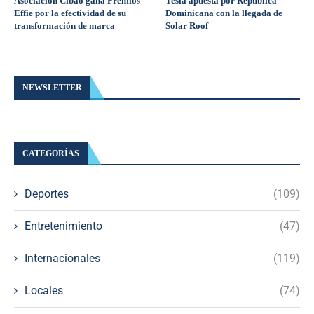
Asociación Cibao gana Premios
Tesla apuesta por República
Effie por la efectividad de su
Dominicana con la llegada de
transformación de marca
Solar Roof
NEWSLETTER
CATEGORÍAS
Deportes
(109)
Entretenimiento
(47)
Internacionales
(119)
Locales
(74)