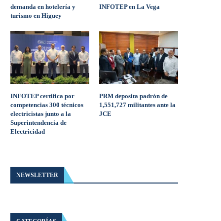
demanda en hotelería y
INFOTEP en La Vega
turismo en Higuey
INFOTEP certifica por
PRM deposita padrón de
competencias 300 técnicos
1,551,727 militantes ante la
electricistas junto a la
JCE
Superintendencia de
Electricidad
NEWSLETTER