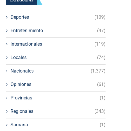
CATEGORÍAS
Deportes
(109)
Entretenimiento
(47)
Internacionales
(119)
Locales
(74)
Nacionales
(1.377)
Opiniones
(61)
Provincias
(1)
Regionales
(343)
Samaná
(1)