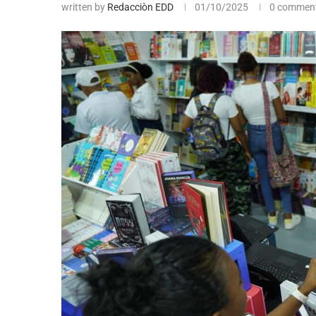
written by
Redacciòn EDD
01/10/2025
0 commen