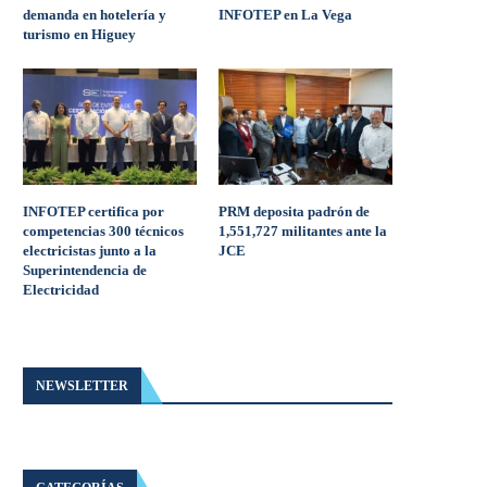
demanda en hotelería y
INFOTEP en La Vega
turismo en Higuey
INFOTEP certifica por
PRM deposita padrón de
competencias 300 técnicos
1,551,727 militantes ante la
electricistas junto a la
JCE
Superintendencia de
Electricidad
NEWSLETTER