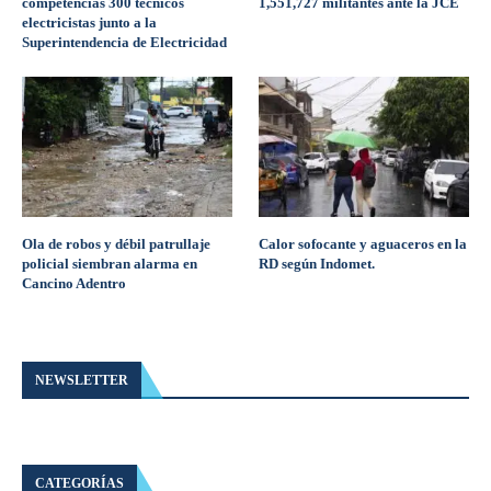
competencias 300 técnicos
1,551,727 militantes ante la JCE
electricistas junto a la
Superintendencia de Electricidad
Ola de robos y débil patrullaje
Calor sofocante y aguaceros en la
policial siembran alarma en
RD según Indomet.
Cancino Adentro
NEWSLETTER
CATEGORÍAS