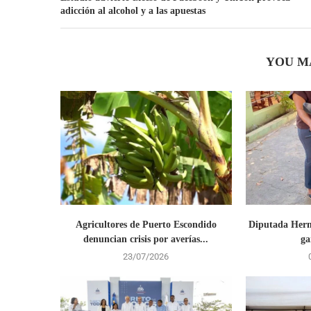
adicción al alcohol y a las apuestas
YOU M
Agricultores de Puerto Escondido
Diputada Herm
denuncian crisis por averías...
ga
23/07/2026