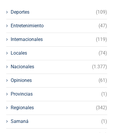
Deportes
(109)
Entretenimiento
(47)
Internacionales
(119)
Locales
(74)
Nacionales
(1.377)
Opiniones
(61)
Provincias
(1)
Regionales
(342)
Samaná
(1)