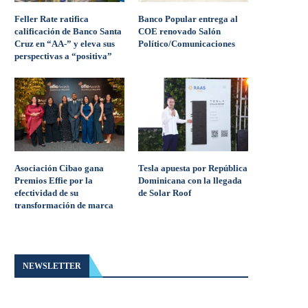
Feller Rate ratifica
Banco Popular entrega al
calificación de Banco Santa
COE renovado Salón
Cruz en “AA-” y eleva sus
Político/Comunicaciones
perspectivas a “positiva”
Asociación Cibao gana
Tesla apuesta por República
Premios Effie por la
Dominicana con la llegada
efectividad de su
de Solar Roof
transformación de marca
NEWSLETTER