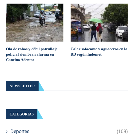
Ola de robos y débil patrullaje
Calor sofocante y aguaceros en la
policial siembran alarma en
RD según Indomet.
Cancino Adentro
NEWSLETTER
CATEGORÍAS
Deportes
(109)