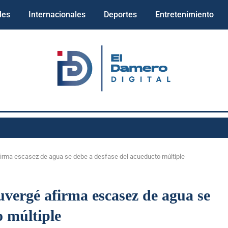
les
Internacionales
Deportes
Entretenimiento
irma escasez de agua se debe a desfase del acueducto múltiple
ergé afirma escasez de agua se
o múltiple