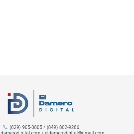
(829) 905-0805 / (849) 802-9286
ldamerodigital.com / eldamerodigital@gmail.com