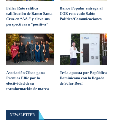
Feller Rate ratifica
Banco Popular entrega al
calificación de Banco Santa
COE renovado Salón
Cruz en “AA-” y eleva sus
Político/Comunicaciones
perspectivas a “positiva”
Asociación Cibao gana
Tesla apuesta por República
Premios Effie por la
Dominicana con la llegada
efectividad de su
de Solar Roof
transformación de marca
NEWSLETTER