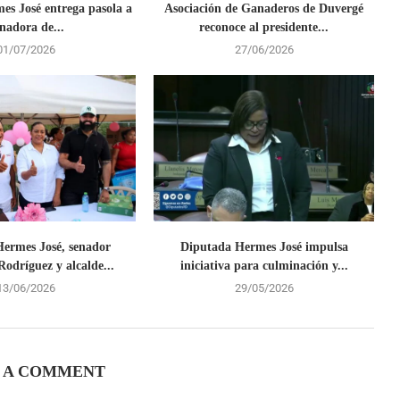
es José entrega pasola a
Asociación de Ganaderos de Duvergé
nadora de...
reconoce al presidente...
01/07/2026
27/06/2026
ermes José, senador
Diputada Hermes José impulsa
odríguez y alcalde...
iniciativa para culminación y...
13/06/2026
29/05/2026
 A COMMENT