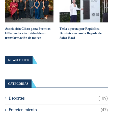
Asociación Cibao gana Premios
Tesla apuesta por República
Effie por la efectividad de su
Dominicana con la llegada de
transformación de marca
Solar Roof
NEWSLETTER
CATEGORÍAS
Deportes
(109)
Entretenimiento
(47)