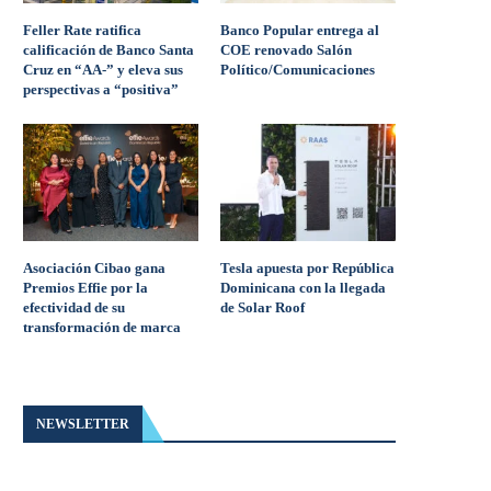
Feller Rate ratifica
Banco Popular entrega al
calificación de Banco Santa
COE renovado Salón
Cruz en “AA-” y eleva sus
Político/Comunicaciones
perspectivas a “positiva”
Asociación Cibao gana
Tesla apuesta por República
Premios Effie por la
Dominicana con la llegada
efectividad de su
de Solar Roof
transformación de marca
NEWSLETTER