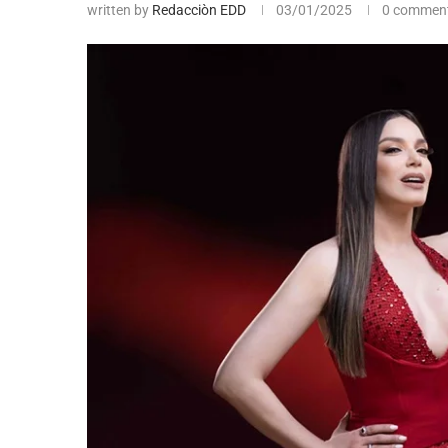
written by
Redacciòn EDD
03/01/2025
0 commen