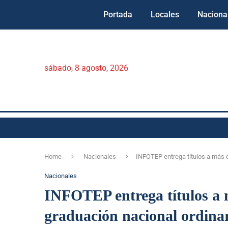
Portada
Locales
Naciona
sábado, 8 agosto, 2026
Home
Nacionales
INFOTEP entrega títulos a más d
Nacionales
INFOTEP entrega títulos a m
graduación nacional ordina