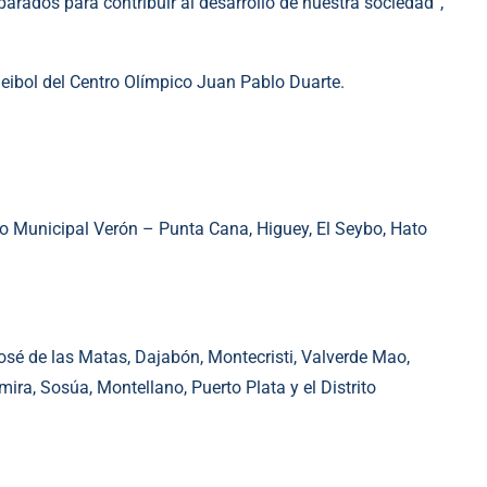
arados para contribuir al desarrollo de nuestra sociedad”,
leibol del Centro Olímpico Juan Pablo Duarte.
o Municipal Verón – Punta Cana, Higuey, El Seybo, Hato
osé de las Matas, Dajabón, Montecristi, Valverde Mao,
mira, Sosúa, Montellano, Puerto Plata y el Distrito