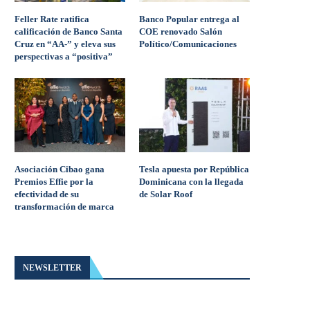
Feller Rate ratifica
Banco Popular entrega al
calificación de Banco Santa
COE renovado Salón
Cruz en “AA-” y eleva sus
Político/Comunicaciones
perspectivas a “positiva”
Asociación Cibao gana
Tesla apuesta por República
Premios Effie por la
Dominicana con la llegada
efectividad de su
de Solar Roof
transformación de marca
NEWSLETTER