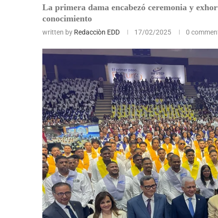
La primera dama encabezó ceremonia y exhortó
conocimiento
written by
Redacciòn EDD
17/02/2025
0 commen