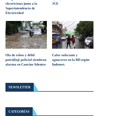
electricistas junto a la
JCE
Superintendencia de
Electricidad
Ola de robos y débil
Calor sofocante y
patrullaje policial siembran
aguaceros en la RD según
alarma en Cancino Adentro
Indomet.
NEWSLETTER
CATEGORÍAS