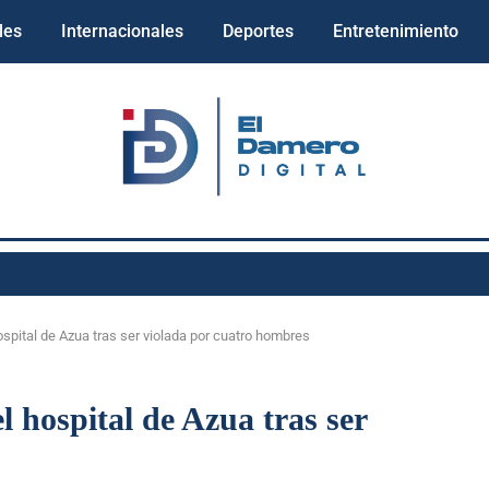
les
Internacionales
Deportes
Entretenimiento
spital de Azua tras ser violada por cuatro hombres
l hospital de Azua tras ser