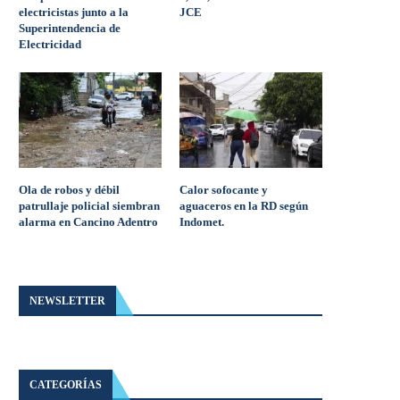
electricistas junto a la
JCE
Superintendencia de
Electricidad
Ola de robos y débil
Calor sofocante y
patrullaje policial siembran
aguaceros en la RD según
alarma en Cancino Adentro
Indomet.
NEWSLETTER
CATEGORÍAS