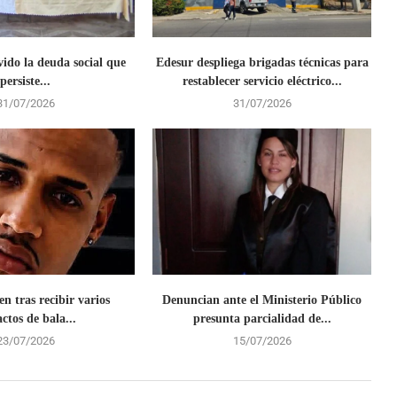
vido la deuda social que
Edesur despliega brigadas técnicas para
persiste...
restablecer servicio eléctrico...
31/07/2026
31/07/2026
en tras recibir varios
Denuncian ante el Ministerio Público
ctos de bala...
presunta parcialidad de...
23/07/2026
15/07/2026