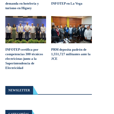
demanda en hotelería y
INFOTEP en La Vega
turismo en Higuey
INFOTEP certifica por
PRM deposita padrón de
competencias 300 técnicos
1,551,727 militantes ante la
electricistas junto a la
JCE
Superintendencia de
Electricidad
NEWSLETTER