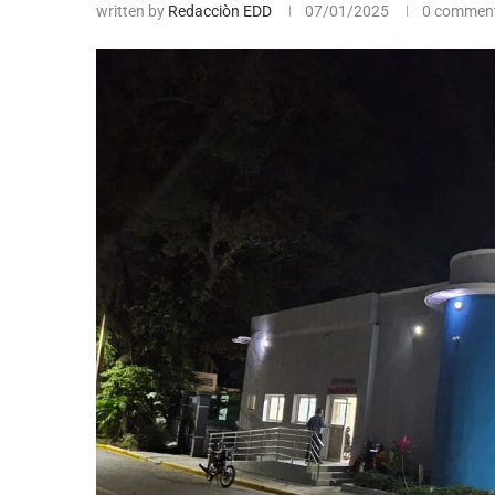
written by
Redacciòn EDD
07/01/2025
0 commen