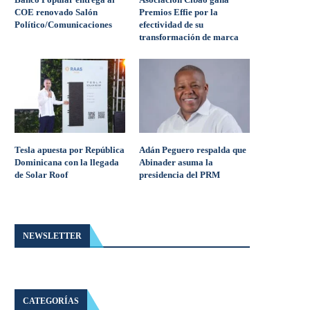
COE renovado Salón
Premios Effie por la
Político/Comunicaciones
efectividad de su
transformación de marca
Tesla apuesta por República
Adán Peguero respalda que
Dominicana con la llegada
Abinader asuma la
de Solar Roof
presidencia del PRM
NEWSLETTER
CATEGORÍAS