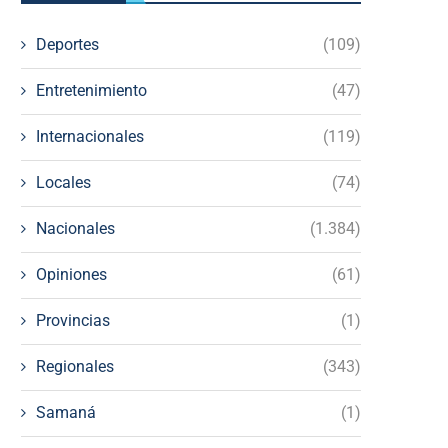
Deportes
(109)
Entretenimiento
(47)
Internacionales
(119)
Locales
(74)
Nacionales
(1.384)
Opiniones
(61)
Provincias
(1)
Regionales
(343)
Samaná
(1)