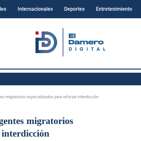
les
Internacionales
Deportes
Entretenimiento
s migratorios especializados para reforzar interdicción
gentes migratorios
 interdicción