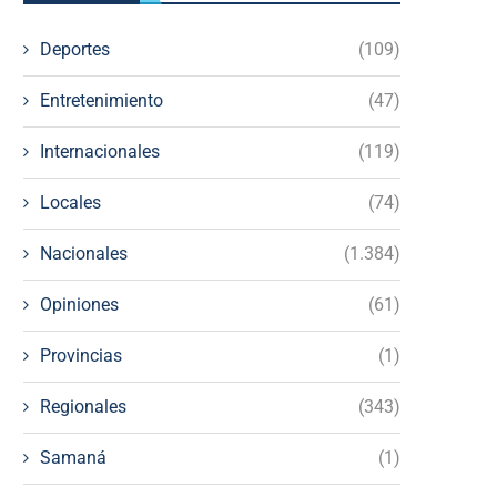
Deportes
(109)
Entretenimiento
(47)
Internacionales
(119)
Locales
(74)
Nacionales
(1.384)
Opiniones
(61)
Provincias
(1)
Regionales
(343)
Samaná
(1)