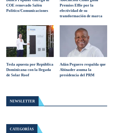
COE renovado Salón
Premios Effie por la
Político/Comunicaciones
efectividad de su
transformación de marca
Tesla apuesta por República
Adán Peguero respalda que
Dominicana con la llegada
Abinader asuma la
de Solar Roof
presidencia del PRM
NEWSLETTER
CATEGORÍAS