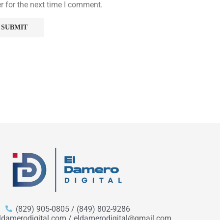
r for the next time I comment.
(829) 905-0805 / (849) 802-9286
ldamerodigital.com / eldamerodigital@gmail.com