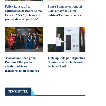
Feller Rate ratifica
Banco Popular entrega al
calificación de Banco Santa
COE renovado Salón
Cruz en “AA-” y eleva sus
Político/Comunicaciones
perspectivas a “positiva”
Asociación Cibao gana
Tesla apuesta por República
Premios Effie por la
Dominicana con la llegada
efectividad de su
de Solar Roof
transformación de marca
NEWSLETTER