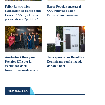
Feller Rate ratifica
Banco Popular entrega al
calificación de Banco Santa
COE renovado Salón
Cruz en “AA-” y eleva sus
Político/Comunicaciones
perspectivas a “positiva”
Asociación Cibao gana
Tesla apuesta por República
Premios Effie por la
Dominicana con la llegada
efectividad de su
de Solar Roof
transformación de marca
NEWSLETTER