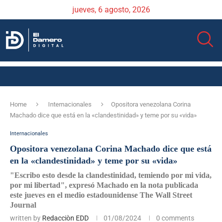
jueves, 6 agosto, 2026
Home
Internacionales
Opositora venezolana Corina
Machado dice que está en la «clandestinidad» y teme por su «vida»
Internacionales
Opositora venezolana Corina Machado dice que está
en la «clandestinidad» y teme por su «vida»
"Escribo esto desde la clandestinidad, temiendo por mi vida,
por mi libertad", expresó Machado en la nota publicada
este jueves en el medio estadounidense The Wall Street
Journal
written by
Redacciòn EDD
01/08/2024
0 comments