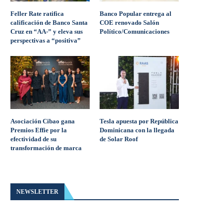
Feller Rate ratifica
Banco Popular entrega al
calificación de Banco Santa
COE renovado Salón
Cruz en “AA-” y eleva sus
Político/Comunicaciones
perspectivas a “positiva”
Asociación Cibao gana
Tesla apuesta por República
Premios Effie por la
Dominicana con la llegada
efectividad de su
de Solar Roof
transformación de marca
NEWSLETTER