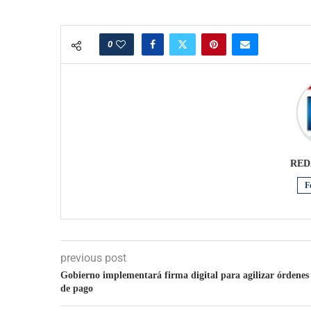
0
RED
F
previous post
Gobierno implementará firma digital para agilizar órdenes
de pago