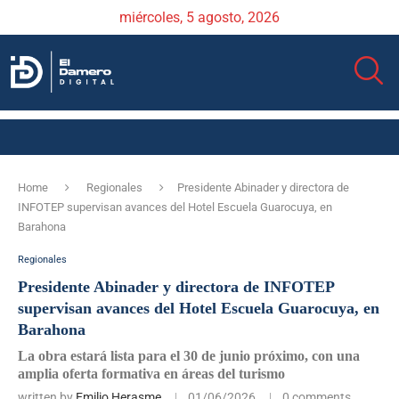
miércoles, 5 agosto, 2026
Home
Regionales
Presidente Abinader y directora de
INFOTEP supervisan avances del Hotel Escuela Guarocuya, en
Barahona
Regionales
Presidente Abinader y directora de INFOTEP
supervisan avances del Hotel Escuela Guarocuya, en
Barahona
La obra estará lista para el 30 de junio próximo, con una
amplia oferta formativa en áreas del turismo
written by
Emilio Herasme
01/06/2026
0 comments