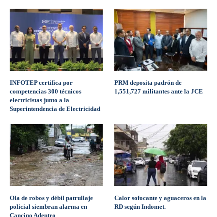
INFOTEP certifica por
PRM deposita padrón de
competencias 300 técnicos
1,551,727 militantes ante la JCE
electricistas junto a la
Superintendencia de Electricidad
Ola de robos y débil patrullaje
Calor sofocante y aguaceros en la
policial siembran alarma en
RD según Indomet.
Cancino Adentro