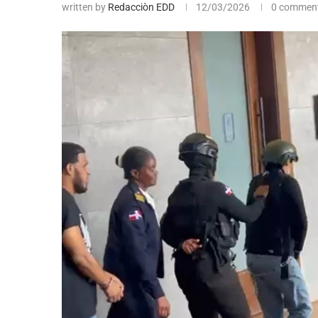
written by
Redacciòn EDD
12/03/2026
0 commen