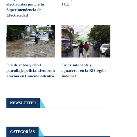
electricistas junto a la
JCE
Superintendencia de
Electricidad
Ola de robos y débil
Calor sofocante y
patrullaje policial siembran
aguaceros en la RD según
alarma en Cancino Adentro
Indomet.
NEWSLETTER
CATEGORÍAS