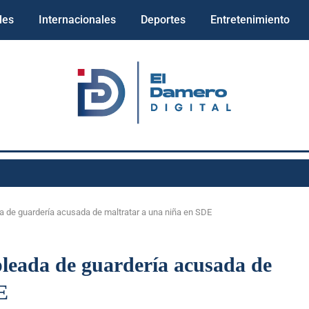
les
Internacionales
Deportes
Entretenimiento
a de guardería acusada de maltratar a una niña en SDE
pleada de guardería acusada de
E