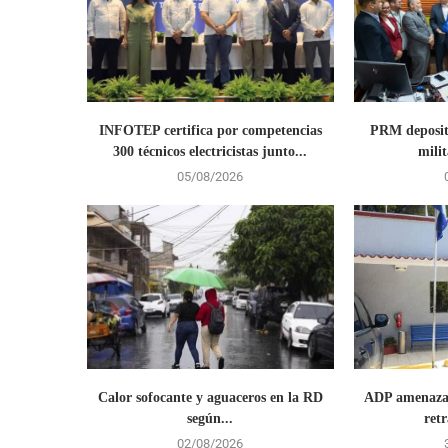
INFOTEP certifica por competencias
PRM deposit
300 técnicos electricistas junto...
milit
05/08/2026
Calor sofocante y aguaceros en la RD
ADP amenaza 
según...
retr
02/08/2026