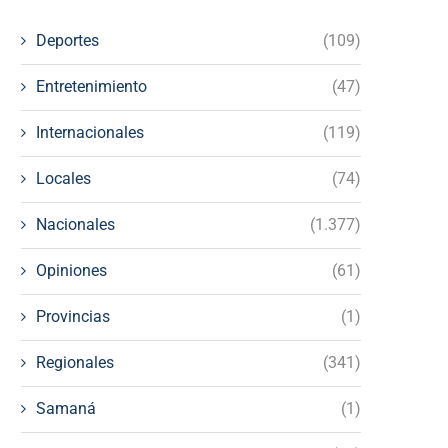
Deportes
(109)
Entretenimiento
(47)
Internacionales
(119)
Locales
(74)
Nacionales
(1.377)
Opiniones
(61)
Provincias
(1)
Regionales
(341)
Samaná
(1)