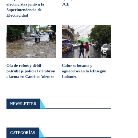
electricistas junto a la
JCE
Superintendencia de
Electricidad
Ola de robos y débil
Calor sofocante y
patrullaje policial siembran
aguaceros en la RD según
alarma en Cancino Adentro
Indomet.
NEWSLETTER
CATEGORÍAS