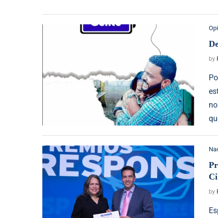
Opi
De
by
Po
es
no
qu
Na
Pr
Ci
by
Es