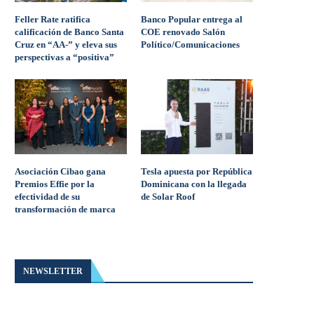
Feller Rate ratifica
Banco Popular entrega al
calificación de Banco Santa
COE renovado Salón
Cruz en “AA-” y eleva sus
Político/Comunicaciones
perspectivas a “positiva”
Asociación Cibao gana
Tesla apuesta por República
Premios Effie por la
Dominicana con la llegada
efectividad de su
de Solar Roof
transformación de marca
NEWSLETTER