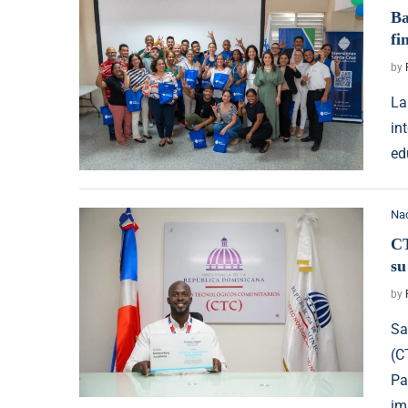
Ba
fi
by
La
in
ed
Na
CT
su
by
Sa
(C
Pa
im