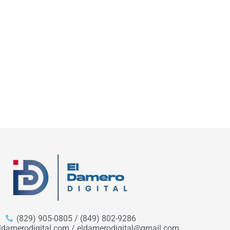
(829) 905-0805 / (849) 802-9286
ldamerodigital.com / eldamerodigital@gmail.com