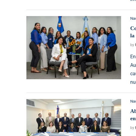
Na
Co
la
by
En
Au
ca
nu
Na
Ab
en
by