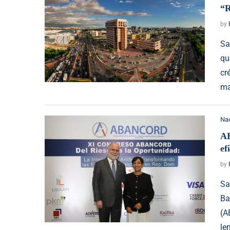
“R
by
Sa
qu
cr
ma
Na
AB
ef
by
Sa
Ba
(A
le