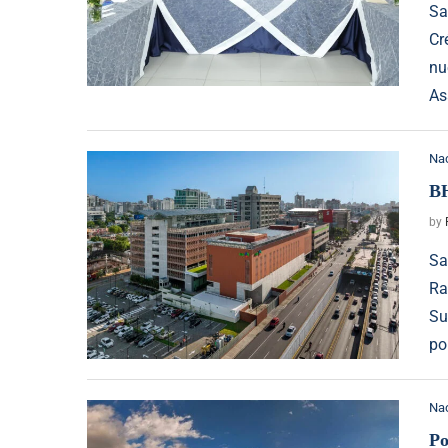
Sa
Cr
nu
As
Na
BH
by
Sa
Ra
Su
po
Na
Po