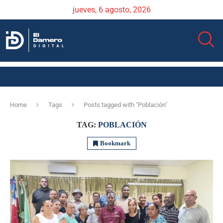
jueves, 6 agosto, 2026
Home
Tags
Posts tagged with "Población"
TAG:
POBLACIÓN
Bookmark