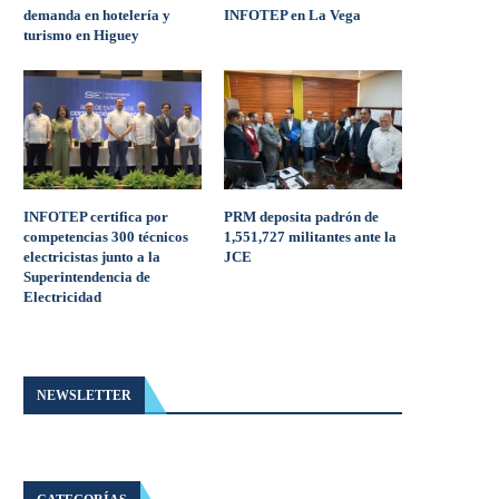
demanda en hotelería y
INFOTEP en La Vega
turismo en Higuey
INFOTEP certifica por
PRM deposita padrón de
competencias 300 técnicos
1,551,727 militantes ante la
electricistas junto a la
JCE
Superintendencia de
Electricidad
NEWSLETTER