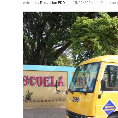
written by
Redacciòn EDD
15/02/2024
0 commen